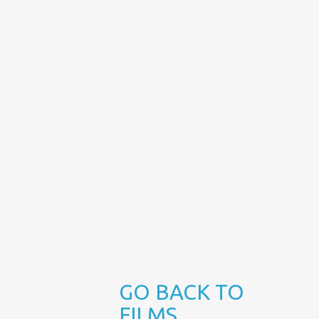
FILÓZOFÓ
ME
WHEN
AND
I
JUILA
GROW
Jánosi
UP…
Péter...
Durst
Mónika...
Lou
Andrews...
GO BACK TO
FILMS