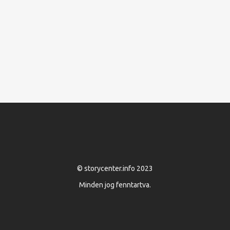
YEARS
Nagy Géza
Attila...
© storycenter.info 2023
Minden jog fenntartva.